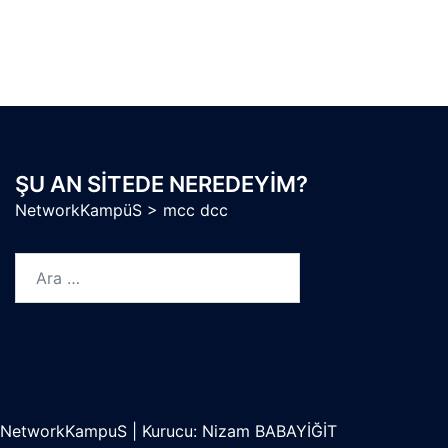
ŞU AN SITEDE NEREDEYIM?
NetworkKampüS
>
mcc dcc
Arama:
NetworkKampuS
|
Kurucu: Nizam BABAYİĞİT