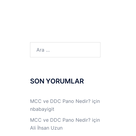
LINUX LAB
IPSec LAB
Jİ
OFF THE RECORD
Arama:
SON YORUMLAR
MCC ve DDC Pano Nedir?
için
nbabayigit
MCC ve DDC Pano Nedir?
için
Ali İhsan Uzun