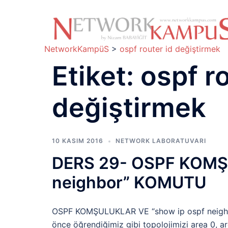
İçeriğe
atla
NetworkKampüS
>
ospf router id değiştirmek
Etiket:
ospf ro
değiştirmek
10 KASIM 2016
NETWORK LABORATUVARI
DERS 29- OSPF KOMŞU
neighbor” KOMUTU
OSPF KOMŞULUKLAR VE “show ip ospf neighbor
önce öğrendiğimiz gibi topolojimizi area 0, ar