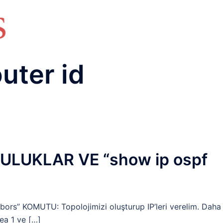
HAKKIMIZDA
TEMEL BİLGİLER
NETWORK LAB
RAIDUS LAB
DHCP LAB
VOICE
ENER
uter id
LUKLAR VE “show ip ospf
s” KOMUTU: Topolojimizi oluşturup IP’leri verelim. Daha
ea 1 ve […]