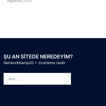
Ağustos 2015
ŞU AN SITEDE NEREDEYIM?
NetworkKampüS
>
özetleme nedir
Arama: