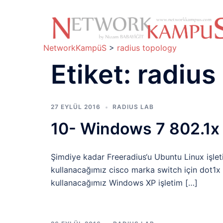
İçeriğe
atla
NetworkKampüS
>
radius topology
Etiket:
radius
27 EYLÜL 2016
RADIUS LAB
10- Windows 7 802.1x 
Şimdiye kadar Freeradius‘u Ubuntu Linux işlet
kullanacağımız cisco marka switch için dot1x y
kullanacağımız Windows XP işletim […]