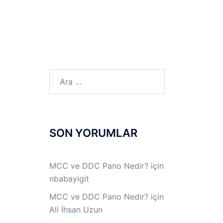
LINUX LAB
IPSec LAB
Jİ
OFF THE RECORD
Arama:
SON YORUMLAR
MCC ve DDC Pano Nedir?
için
nbabayigit
MCC ve DDC Pano Nedir?
için
Ali İhsan Uzun