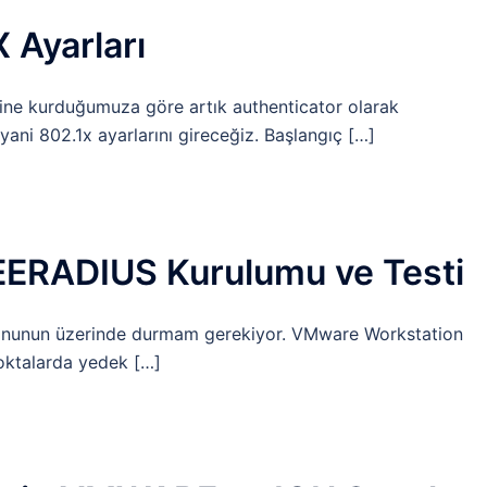
 Ayarları
rine kurduğumuza göre artık authenticator olarak
ani 802.1x ayarlarını gireceğiz. Başlangıç […]
EERADIUS Kurulumu ve Testi
onunun üzerinde durmam gerekiyor. VMware Workstation
noktalarda yedek […]