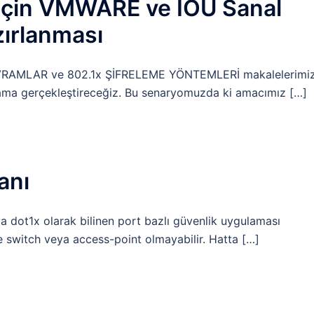
 İçin VMWARE ve IOU Sanal
ırlanması
AVRAMLAR ve 802.1x ŞİFRELEME YÖNTEMLERİ makalelerimi
ulama gerçekleştireceğiz. Bu senaryomuzda ki amacımız […]
anı
 dot1x olarak bilinen port bazlı güvenlik uygulaması
e switch veya access-point olmayabilir. Hatta […]