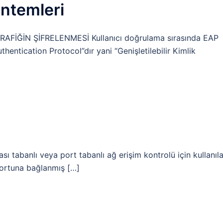
öntemleri
İĞİN ŞİFRELENMESİ Kullanıcı doğrulama sırasında EAP
uthentication Protocol”dır yani “Genişletilebilir Kimlik
sı tabanlı veya port tabanlı ağ erişim kontrolü için kullanıl
portuna bağlanmış […]