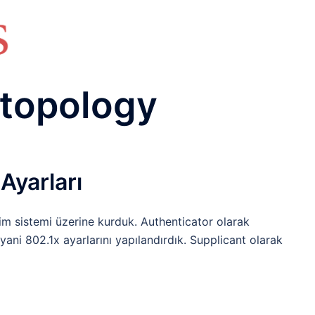
HAKKIMIZDA
TEMEL BİLGİLER
NETWORK LAB
RAIDUS LAB
DHCP LAB
VOICE
ENER
 topology
Ayarları
im sistemi üzerine kurduk. Authenticator olarak
ani 802.1x ayarlarını yapılandırdık. Supplicant olarak