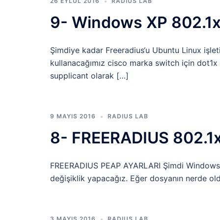
26 EYLÜL 2016
RADIUS LAB
9- Windows XP 802.1x 
Şimdiye kadar Freeradius‘u Ubuntu Linux işlet
kullanacağımız cisco marka switch için dot1x 
supplicant olarak […]
9 MAYIS 2016
RADIUS LAB
8- FREERADIUS 802.1x 
FREERADIUS PEAP AYARLARI Şimdi Windows 7 i
değişiklik yapacağız. Eğer dosyanın nerde ol
3 MAYIS 2016
RADIUS LAB