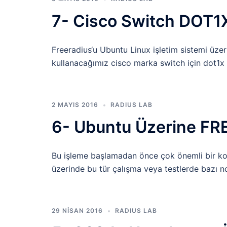
7- Cisco Switch DOT1X
Freeradius‘u Ubuntu Linux işletim sistemi üze
kullanacağımız cisco marka switch için dot1x y
2 MAYIS 2016
RADIUS LAB
6- Ubuntu Üzerine FR
Bu işleme başlamadan önce çok önemli bir k
üzerinde bu tür çalışma veya testlerde bazı 
29 NISAN 2016
RADIUS LAB