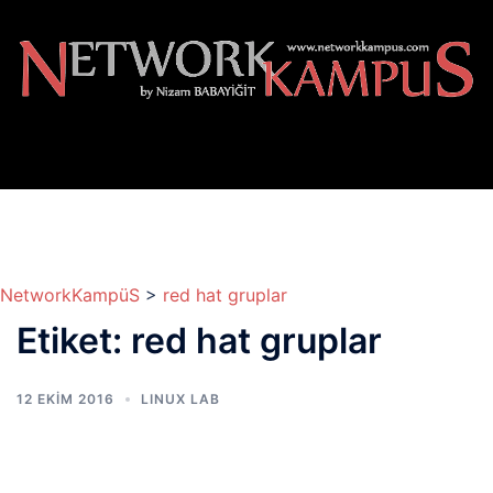
İçeriğe
atla
NetworkKampüS
>
red hat gruplar
Etiket:
red hat gruplar
12 EKIM 2016
LINUX LAB