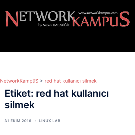
İçeriğe
atla
NetworkKampüS
>
red hat kullanıcı silmek
Etiket:
red hat kullanıcı
silmek
31 EKIM 2016
LINUX LAB