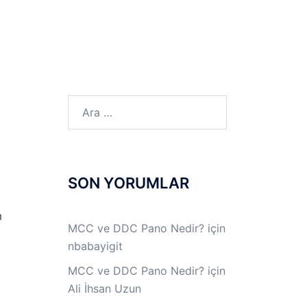
LINUX LAB
IPSec LAB
Jİ
OFF THE RECORD
Arama:
SON YORUMLAR
m
MCC ve DDC Pano Nedir?
için
nbabayigit
MCC ve DDC Pano Nedir?
için
Ali İhsan Uzun