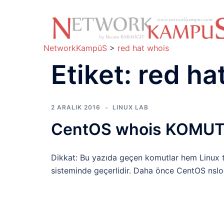
İçeriğe
atla
NetworkKampüS
>
red hat whois
Etiket:
red ha
2 ARALIK 2016
LINUX LAB
CentOS whois KOMU
Dikkat: Bu yazıda geçen komutlar hem Linux 
sisteminde geçerlidir. Daha önce CentOS n