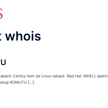
HAKKIMIZDA
TEMEL BİLGİLER
NETWORK LAB
RAIDUS LAB
DHCP LAB
VOICE
ENER
t whois
TU
tabanlı Centos hem de Linux tabanlı Red Hat (RHEL) işleti
slookup KOMUTU […]