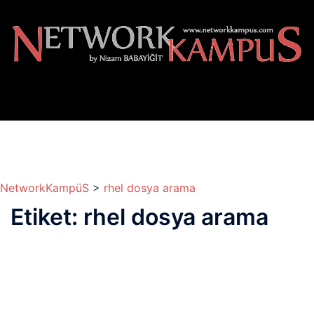
İçeriğe
atla
NetworkKampüS
>
rhel dosya arama
Etiket:
rhel dosya arama