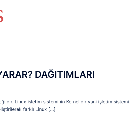
HAKKIMIZDA
TEMEL BİLGİLER
NETWORK LAB
RAIDUS LAB
DHCP LAB
VOICE
ENER
 YARAR? DAĞITIMLARI
ğildir. Linux işletim sisteminin Kernelidir yani işletim sistem
iştirilerek farklı Linux […]