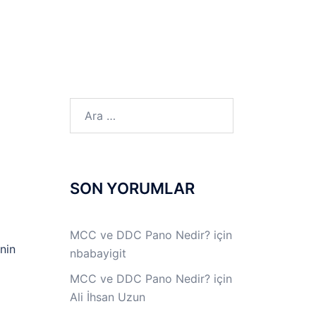
LINUX LAB
IPSec LAB
Jİ
OFF THE RECORD
Arama:
SON YORUMLAR
MCC ve DDC Pano Nedir?
için
inin
nbabayigit
MCC ve DDC Pano Nedir?
için
Ali İhsan Uzun