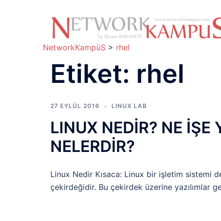
İçeriğe
atla
NetworkKampüS
>
rhel
Etiket:
rhel
27 EYLÜL 2016
LINUX LAB
LINUX NEDİR? NE İŞE
NELERDİR?
Linux Nedir Kısaca: Linux bir işletim sistemi de
çekirdeğidir. Bu çekirdek üzerine yazılımlar gel