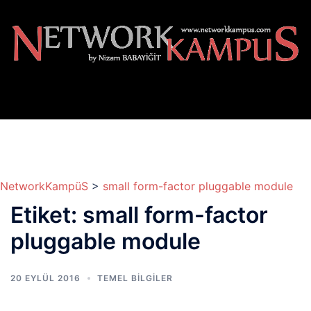
İçeriğe
atla
NetworkKampüS
>
small form-factor pluggable module
Etiket:
small form-factor
pluggable module
20 EYLÜL 2016
TEMEL BİLGİLER