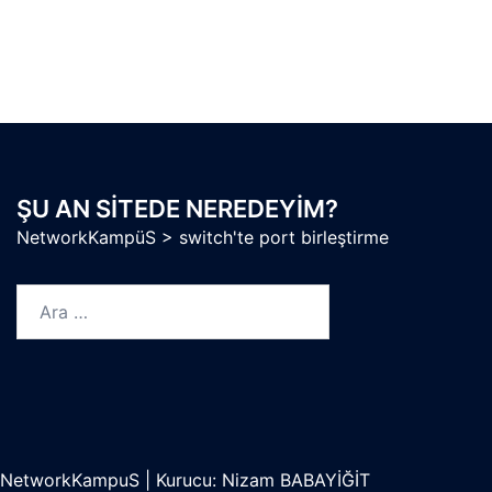
ŞU AN SITEDE NEREDEYIM?
NetworkKampüS
>
switch'te port birleştirme
Arama:
NetworkKampuS
|
Kurucu: Nizam BABAYİĞİT