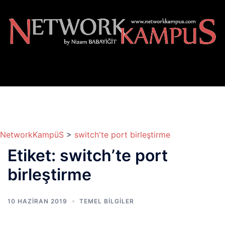
İçeriğe
atla
NetworkKampüS
>
switch'te port birleştirme
Etiket:
switch’te port
birleştirme
10 HAZIRAN 2019
TEMEL BİLGİLER