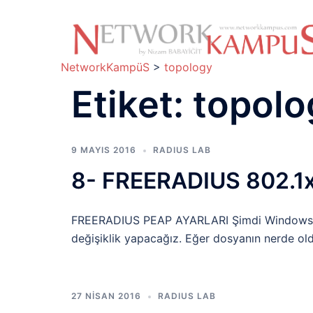
İçeriğe
atla
NetworkKampüS
>
topology
Etiket:
topolo
9 MAYIS 2016
RADIUS LAB
8- FREERADIUS 802.1x 
FREERADIUS PEAP AYARLARI Şimdi Windows 7 i
değişiklik yapacağız. Eğer dosyanın nerde ol
27 NISAN 2016
RADIUS LAB