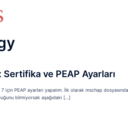
HAKKIMIZDA
TEMEL BİLGİLER
NETWORK LAB
RAIDUS LAB
DHCP LAB
VOICE
ENER
gy
Sertifika ve PEAP Ayarları
çin PEAP ayarları yapalım. İlk olarak mschap dosyasınd
duğunu bilmiyorsak aşağıdaki […]