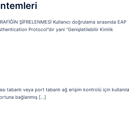
öntemleri
İĞİN ŞİFRELENMESİ Kullanıcı doğrulama sırasında EAP
uthentication Protocol”dır yani “Genişletilebilir Kimlik
sı tabanlı veya port tabanlı ağ erişim kontrolü için kullanıl
portuna bağlanmış […]