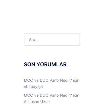
LINUX LAB
IPSec LAB
Jİ
OFF THE RECORD
Arama:
SON YORUMLAR
a
MCC ve DDC Pano Nedir?
için
nbabayigit
MCC ve DDC Pano Nedir?
için
Ali İhsan Uzun