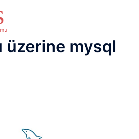
HAKKIMIZDA
TEMEL BİLGİLER
NETWORK LAB
RAIDUS LAB
DHCP LAB
VOICE
ENER
umu
 üzerine mysql