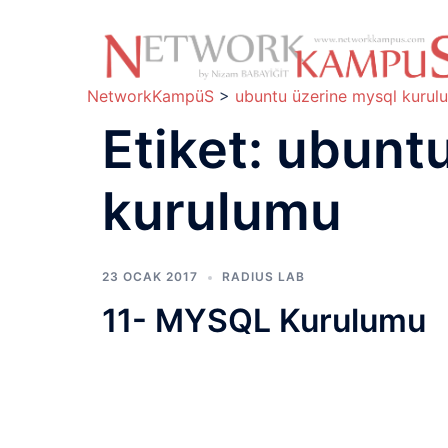
İçeriğe
atla
NetworkKampüS
>
ubuntu üzerine mysql kurul
Etiket:
ubuntu
kurulumu
23 OCAK 2017
RADIUS LAB
11- MYSQL Kurulumu