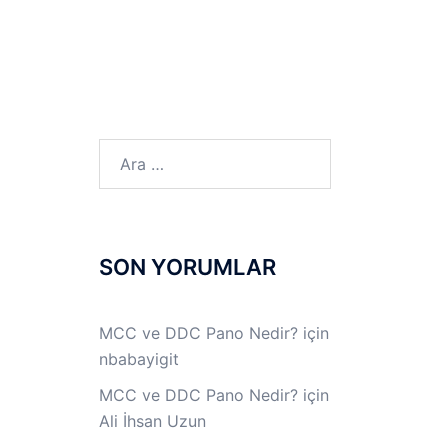
LINUX LAB
IPSec LAB
Jİ
OFF THE RECORD
Arama:
SON YORUMLAR
MCC ve DDC Pano Nedir?
için
nbabayigit
MCC ve DDC Pano Nedir?
için
Ali İhsan Uzun