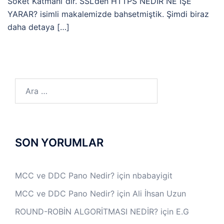
Soket Katmanı“dır. SSL’den HTTPS NEDİR NE İŞE
YARAR? isimli makalemizde bahsetmiştik. Şimdi biraz
daha detaya […]
Arama:
SON YORUMLAR
MCC ve DDC Pano Nedir?
için
nbabayigit
MCC ve DDC Pano Nedir?
için
Ali İhsan Uzun
ROUND-ROBİN ALGORİTMASI NEDİR?
için
E.G