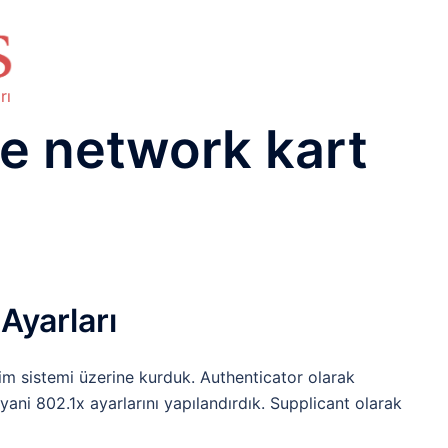
HAKKIMIZDA
TEMEL BİLGİLER
NETWORK LAB
RAIDUS LAB
DHCP LAB
VOICE
ENER
rı
 network kart
Ayarları
im sistemi üzerine kurduk. Authenticator olarak
ani 802.1x ayarlarını yapılandırdık. Supplicant olarak