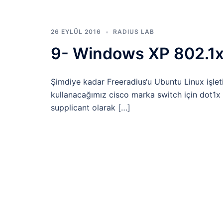
26 EYLÜL 2016
RADIUS LAB
9- Windows XP 802.1x 
Şimdiye kadar Freeradius‘u Ubuntu Linux işlet
kullanacağımız cisco marka switch için dot1x 
supplicant olarak […]