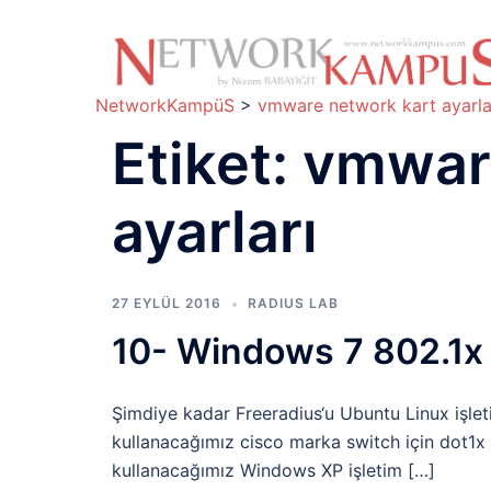
İçeriğe
atla
NetworkKampüS
>
vmware network kart ayarla
Etiket:
vmware
ayarları
27 EYLÜL 2016
RADIUS LAB
10- Windows 7 802.1x 
Şimdiye kadar Freeradius‘u Ubuntu Linux işlet
kullanacağımız cisco marka switch için dot1x y
kullanacağımız Windows XP işletim […]