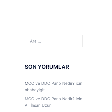
LINUX LAB
IPSec LAB
Jİ
OFF THE RECORD
Arama:
SON YORUMLAR
MCC ve DDC Pano Nedir?
için
nbabayigit
MCC ve DDC Pano Nedir?
için
Ali İhsan Uzun