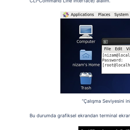
CLI-Command Line Interface) alalım.
“Çalışma Seviyesini in
Bu durumda grafiksel ekrandan terminal ekran