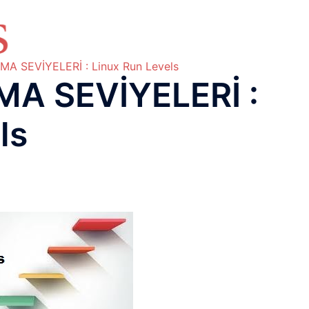
HAKKIMIZDA
TEMEL BİLGİLER
NETWORK LAB
RAIDUS LAB
DHCP LAB
VOICE
ENER
A SEVİYELERİ : Linux Run Levels
MA SEVİYELERİ :
ls