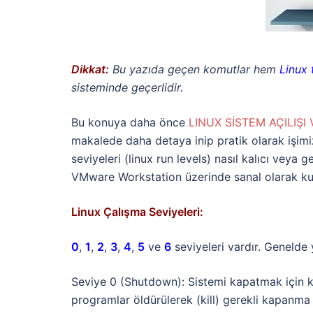
Dikkat:
Bu yazıda geçen komutlar hem
Linux
t
sisteminde geçerlidir.
Bu konuya daha önce
LINUX SİSTEM AÇILIŞI
makalede daha detaya inip pratik olarak işimi
seviyeleri (linux run levels) nasıl kalıcı veya g
VMware Workstation üzerinde sanal olarak kur
Linux Çalışma Seviyeleri:
0
,
1
,
2
,
3
,
4
,
5
ve
6
seviyeleri vardır. Genelde 
Seviye 0 (Shutdown): Sistemi kapatmak için kul
programlar öldürülerek (kill) gerekli kapanma i