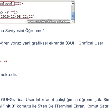
ma Seviyesini Öğrenme”
ğreniyoruz yani grafiksel ekranda (GUI – Grafical User
ilir?
lmektedir.
 GUI-Grafical User Interface) çalıştığımızı öğrenmiştik. Şim
i “
init 3
” komutu ile 5’ten 3’e (Terminal Ekran, Komut Satırı,