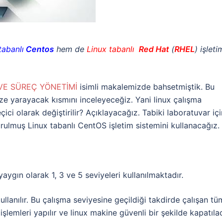
abanlı
Centos
hem de
Linux tabanlı
Red
Hat
(
RHEL
) işleti
 VE SÜREÇ YÖNETİMİ
isimli makalemizde bahsetmiştik. Bu
ze yarayacak kısmını inceleyeceğiz. Yani linux çalışma
eçici olarak değiştirilir? Açıklayacağız. Tabiki laboratuvar içi
ulmuş Linux tabanlı CentOS işletim sistemini kullanacağız.
yaygın olarak 1, 3 ve 5 seviyeleri kullanılmaktadır.
lanılır. Bu çalışma seviyesine geçildiği takdirde çalışan tü
şlemleri yapılır ve linux makine güvenli bir şekilde kapatıla