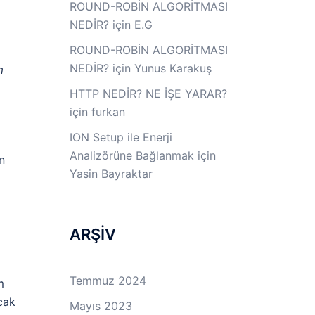
ROUND-ROBİN ALGORİTMASI
NEDİR?
için
E.G
ROUND-ROBİN ALGORİTMASI
NEDİR?
için
Yunus Karakuş
m
HTTP NEDİR? NE İŞE YARAR?
için
furkan
ION Setup ile Enerji
Analizörüne Bağlanmak
için
n
Yasin Bayraktar
ARŞİV
Temmuz 2024
m
cak
Mayıs 2023