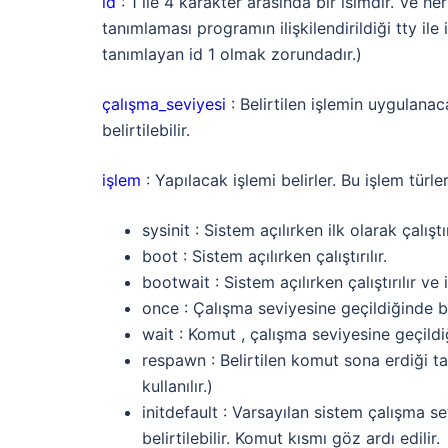
id
: 1 ile 4 karakter arasında bir isimdir. Ve her
tanımlaması programın ilişkilendirildiği tty ile 
tanımlayan id 1 olmak zorundadır.)
çalışma_seviyesi
: Belirtilen işlemin uygulanaca
belirtilebilir.
işlem
: Yapılacak işlemi belirler. Bu işlem türler
sysinit : Sistem açılırken ilk olarak çalıştı
boot : Sistem açılırken çalıştırılır.
bootwait : Sistem açılırken çalıştırılır v
once : Çalışma seviyesine geçildiğinde bir 
wait : Komut , çalışma seviyesine geçildiğ
respawn : Belirtilen komut sona erdiği takd
kullanılır.)
initdefault : Varsayılan sistem çalışma se
belirtilebilir. Komut kısmı göz ardı edilir.