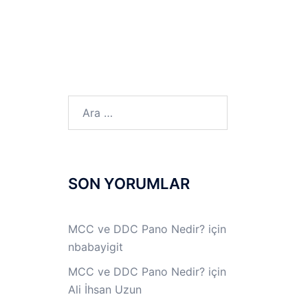
LINUX LAB
IPSec LAB
Jİ
OFF THE RECORD
Arama:
SON YORUMLAR
MCC ve DDC Pano Nedir?
için
nbabayigit
MCC ve DDC Pano Nedir?
için
Ali İhsan Uzun