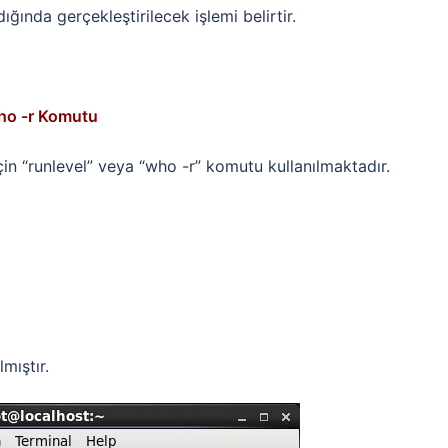
ığında gerçekleştirilecek işlemi belirtir.
who -r Komutu
n “runlevel” veya “who -r” komutu kullanılmaktadır.
mıştır.