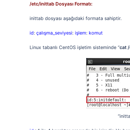
/etc/inittab Dosyası Formatı:
inittab dosyası aşağıdaki formata sahiptir.
id
:
çalışma_seviyesi
:
işlem
:
komut
Linux tabanlı CentOS işletim sisteminde “
cat /
“init