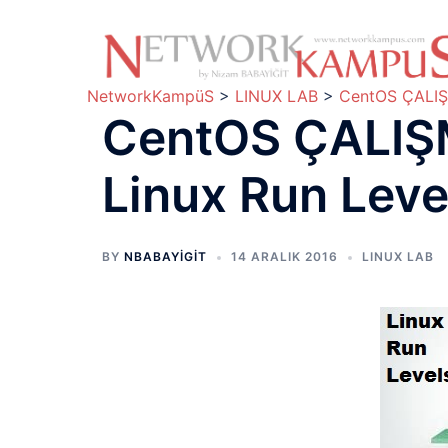
İçeriğe
atla
NetworkKampüS
>
LINUX LAB
>
CentOS ÇALIŞM
CentOS ÇALIŞ
Linux Run Leve
BY
NBABAYIGIT
14 ARALIK 2016
LINUX LAB