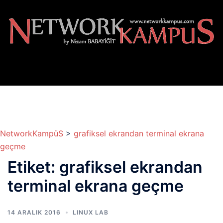
İçeriğe
atla
NetworkKampüS
>
grafiksel ekrandan terminal ekrana
geçme
Etiket:
grafiksel ekrandan
terminal ekrana geçme
14 ARALIK 2016
LINUX LAB