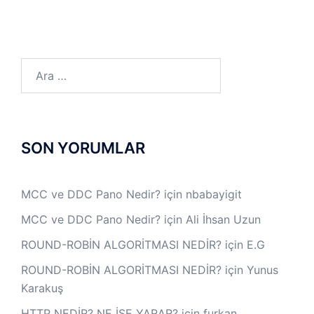
Arama:
SON YORUMLAR
MCC ve DDC Pano Nedir?
için
nbabayigit
MCC ve DDC Pano Nedir?
için
Ali İhsan Uzun
ROUND-ROBİN ALGORİTMASI NEDİR?
için
E.G
ROUND-ROBİN ALGORİTMASI NEDİR?
için
Yunus
Karakuş
HTTP NEDİR? NE İŞE YARAR?
için
furkan