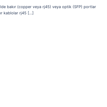
lde bakır (copper veya rj45) veya optik (SFP) portlar
ır kablolar rj45 […]