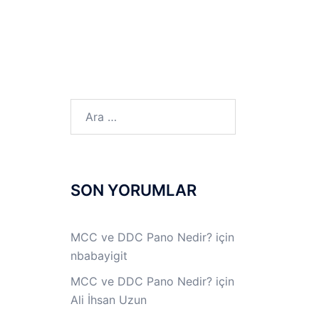
LINUX LAB
IPSec LAB
Jİ
OFF THE RECORD
Arama:
SON YORUMLAR
MCC ve DDC Pano Nedir?
için
nbabayigit
MCC ve DDC Pano Nedir?
için
Ali İhsan Uzun