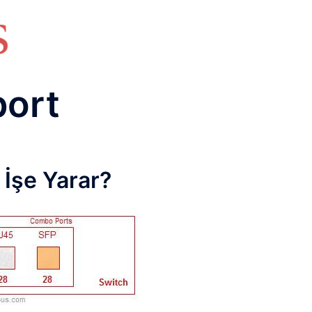
HAKKIMIZDA
TEMEL BİLGİLER
NETWORK LAB
RAIDUS LAB
DHCP LAB
VOICE
ENER
port
İşe Yarar?