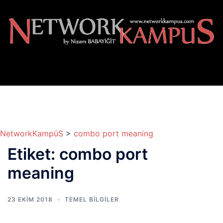
İçeriğe
atla
NetworkKampüS
>
combo port meaning
Etiket:
combo port
meaning
23 EKIM 2018
TEMEL BİLGİLER