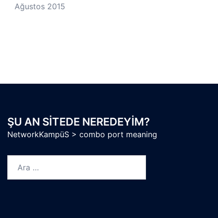
Ağustos 2015
ŞU AN SITEDE NEREDEYIM?
NetworkKampüS
>
combo port meaning
Arama: