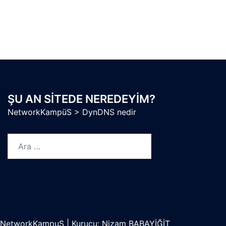
ŞU AN SITEDE NEREDEYIM?
NetworkKampüS
>
DynDNS nedir
Arama:
NetworkKampuS
|
Kurucu: Nizam BABAYİĞİT