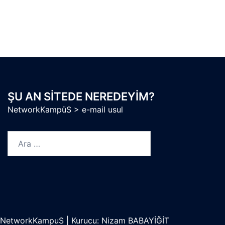
ŞU AN SITEDE NEREDEYIM?
NetworkKampüS
>
e-mail usul
Arama:
NetworkKampuS
|
Kurucu: Nizam BABAYİĞİT