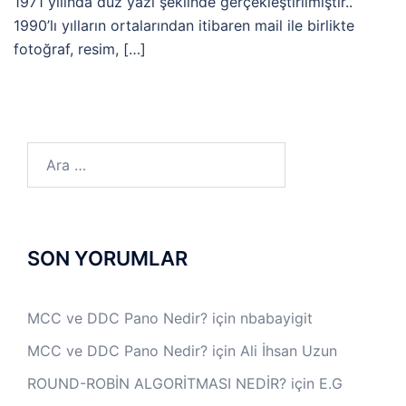
1971 yılında düz yazı şeklinde gerçekleştirilmiştir..
1990’lı yılların ortalarından itibaren mail ile birlikte
fotoğraf, resim, […]
Arama:
SON YORUMLAR
MCC ve DDC Pano Nedir?
için
nbabayigit
MCC ve DDC Pano Nedir?
için
Ali İhsan Uzun
ROUND-ROBİN ALGORİTMASI NEDİR?
için
E.G