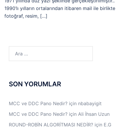
1971 yılında düz yazı şeklinde gerçekleştirilmiştir..
1990’lı yılların ortalarından itibaren mail ile birlikte
fotoğraf, resim, […]
Arama:
SON YORUMLAR
MCC ve DDC Pano Nedir?
için
nbabayigit
MCC ve DDC Pano Nedir?
için
Ali İhsan Uzun
ROUND-ROBİN ALGORİTMASI NEDİR?
için
E.G