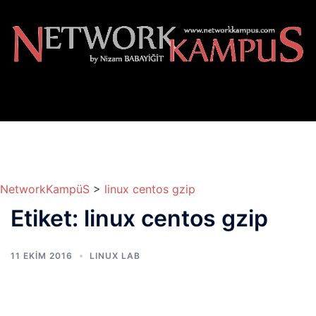
İçeriğe
atla
NetworkKampüS
>
linux centos gzip
Etiket:
linux centos gzip
11 EKIM 2016
LINUX LAB