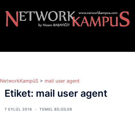
İçeriğe
atla
NetworkKampüS
>
mail user agent
Etiket:
mail user agent
7 EYLÜL 2016
TEMEL BİLGİLER