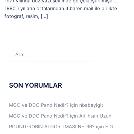
1971 yılında düz yazı şeklinde gerçekleştirilmiştir..
1990’lı yılların ortalarından itibaren mail ile birlikte
fotoğraf, resim, […]
Arama:
SON YORUMLAR
MCC ve DDC Pano Nedir?
için
nbabayigit
MCC ve DDC Pano Nedir?
için
Ali İhsan Uzun
ROUND-ROBİN ALGORİTMASI NEDİR?
için
E.G