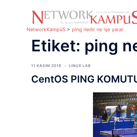
İçeriğe
atla
NetworkKampüS
>
ping nedir ne işe yarar
Etiket:
ping ne
11 KASIM 2016
LINUX LAB
CentOS PING KOMUT