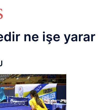
HAKKIMIZDA
TEMEL BİLGİLER
NETWORK LAB
RAIDUS LAB
DHCP LAB
VOICE
ENER
dir ne işe yarar
U