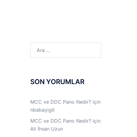
LINUX LAB
IPSec LAB
Jİ
OFF THE RECORD
Arama:
SON YORUMLAR
MCC ve DDC Pano Nedir?
için
nbabayigit
MCC ve DDC Pano Nedir?
için
Ali İhsan Uzun