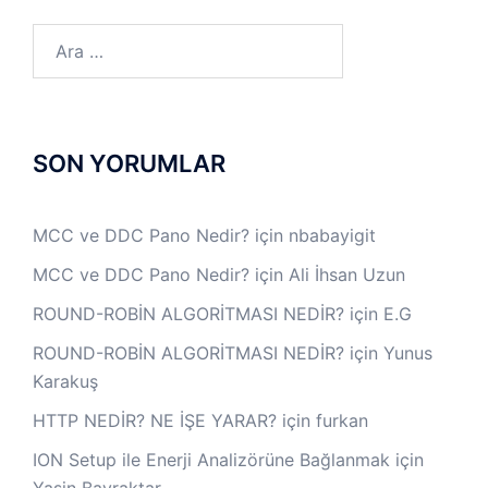
Arama:
SON YORUMLAR
MCC ve DDC Pano Nedir?
için
nbabayigit
MCC ve DDC Pano Nedir?
için
Ali İhsan Uzun
ROUND-ROBİN ALGORİTMASI NEDİR?
için
E.G
ROUND-ROBİN ALGORİTMASI NEDİR?
için
Yunus
Karakuş
HTTP NEDİR? NE İŞE YARAR?
için
furkan
ION Setup ile Enerji Analizörüne Bağlanmak
için
Yasin Bayraktar