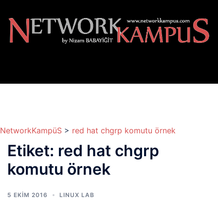
İçeriğe
atla
NetworkKampüS
>
red hat chgrp komutu örnek
Etiket:
red hat chgrp
komutu örnek
5 EKIM 2016
LINUX LAB