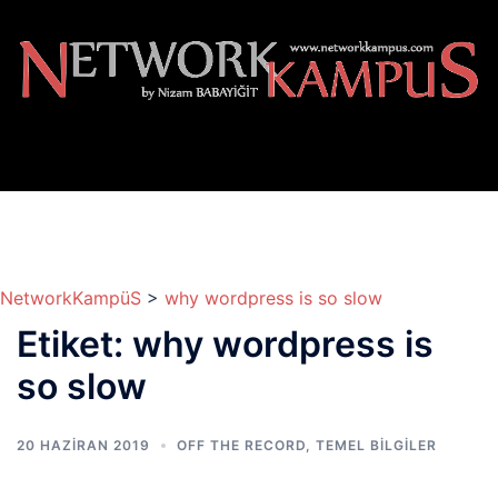
İçeriğe
atla
NetworkKampüS
>
why wordpress is so slow
Etiket:
why wordpress is
so slow
20 HAZIRAN 2019
OFF THE RECORD
,
TEMEL BİLGİLER