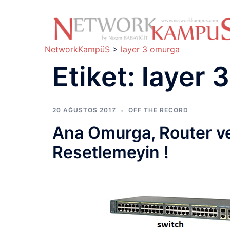
İçeriğe
atla
NetworkKampüS
>
layer 3 omurga
Etiket:
layer 
20 AĞUSTOS 2017
OFF THE RECORD
Ana Omurga, Router ve
Resetlemeyin !