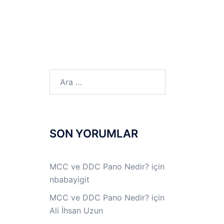
LINUX LAB
IPSec LAB
Jİ
OFF THE RECORD
Arama:
SON YORUMLAR
MCC ve DDC Pano Nedir?
için
nbabayigit
MCC ve DDC Pano Nedir?
için
Ali İhsan Uzun