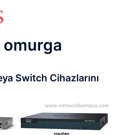
HAKKIMIZDA
TEMEL BİLGİLER
NETWORK LAB
RAIDUS LAB
DHCP LAB
VOICE
ENER
3 omurga
ya Switch Cihazlarını